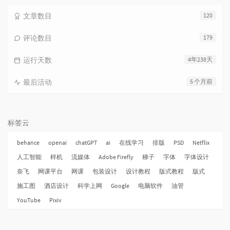
文章数目
120
评论数目
179
运行天数
4年238天
最后活动
5 个月前
标签云
behance
openai
chatGPT
ai
在线学习
排版
PSD
Netflix
人工智能
样机
流媒体
Adobe Firefly
梯子
字体
字体设计
奈飞
网课平台
网课
包装设计
设计教程
版式教程
版式
施工图
酒店设计
科学上网
Google
电脑软件
油管
YouTube
Pixiv