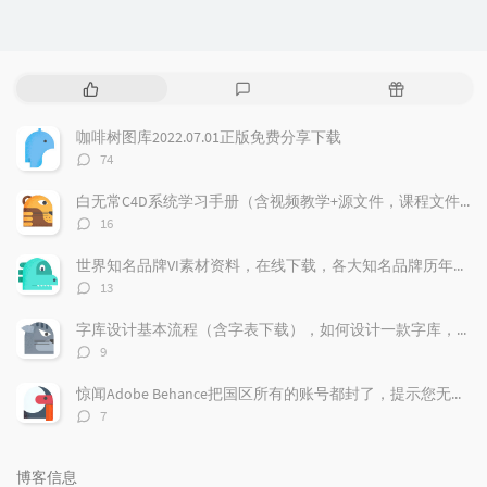
热
最
随
门
新
机
文
评
文
咖啡树图库2022.07.01正版免费分享下载
章
论
章
评
74
论
数：
白无常C4D系统学习手册（含视频教学+源文件，课程文件）免费下载学习
评
16
论
数：
世界知名品牌VI素材资料，在线下载，各大知名品牌历年的VI记录都存在这上面，
评
13
论
数：
字库设计基本流程（含字表下载），如何设计一款字库，字体标准流程，字表整理
评
9
论
数：
惊闻Adobe Behance把国区所有的账号都封了，提示您无权访问本产品，下面我来告诉大家如何做，找回你的作品！找回behance账号，恢复behance老账号数据。
评
7
论
数：
博客信息