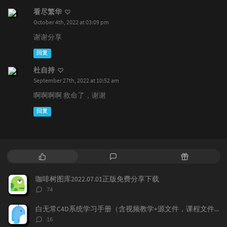
看尽繁华
October 4th, 2022 at 03:09 pm
谢谢分享
回复
杜自持
September 27th, 2022 at 10:52 am
啊啊啊啊 救命了，谢谢
回复
热
最
随
门
新
机
文
评
文
咖啡树图库2022.07.01正版免费分享下载
章
论
章
评
74
论
数：
白无常C4D系统学习手册（含视频教学+源文件，课程文件）免费下载学习
评
16
论