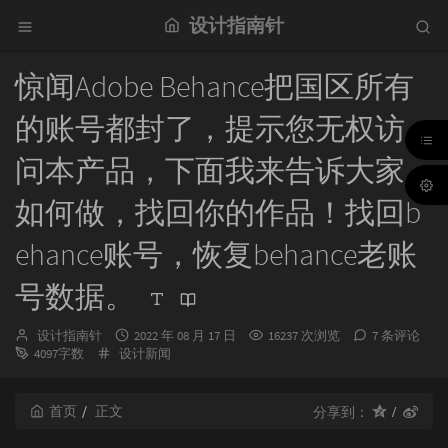
设计指南针
惊闻Adobe Behance把国区所有
的账号都封了，提示您无权访
问本产品，下面我来告诉大家
如何做，找回你的作品！找回b
ehance账号，恢复behance老账
号数据。
博
发
设计指南针
2022 年 08 月 17 日
16237 次浏览
7 条评论
主：
分
布
4097字数
设计新闻
类：
时
间：
首页
正文
分享到：