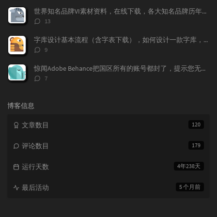
数：
世界知名品牌VI素材资料，在线下载，各大知名品牌历年的VI记录都存在这上面，
评
13
论
数：
字库设计基本流程（含字表下载），如何设计一款字库，字体标准流程，字表整理
评
9
论
数：
惊闻Adobe Behance把国区所有的账号都封了，提示您无权访问本产品，下面我来告诉大家如何做，找回你的作品！找回behance账号，恢复behance老账号数据。
评
7
论
数：
博客信息
文章数目
120
评论数目
179
运行天数
4年238天
最后活动
5 个月前