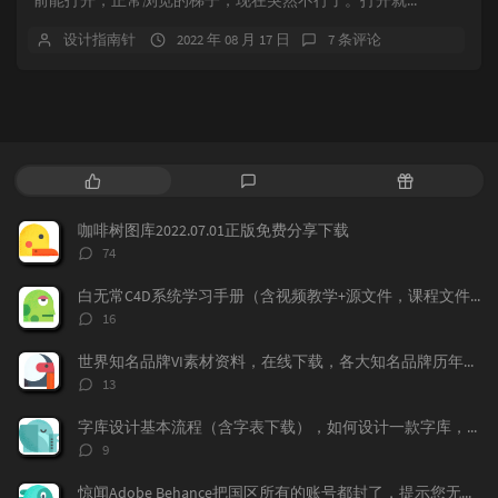
前能打开，正常浏览的梯子，现在突然不行了。打开就...
设计指南针
2022 年 08 月 17 日
7 条评论
热
最
随
门
新
机
文
评
文
咖啡树图库2022.07.01正版免费分享下载
章
论
章
评
74
论
数：
白无常C4D系统学习手册（含视频教学+源文件，课程文件）免费下载学习
评
16
论
数：
世界知名品牌VI素材资料，在线下载，各大知名品牌历年的VI记录都存在这上面，
评
13
论
数：
字库设计基本流程（含字表下载），如何设计一款字库，字体标准流程，字表整理
评
9
论
数：
惊闻Adobe Behance把国区所有的账号都封了，提示您无权访问本产品，下面我来告诉大家如何做，找回你的作品！找回behance账号，恢复behance老账号数据。