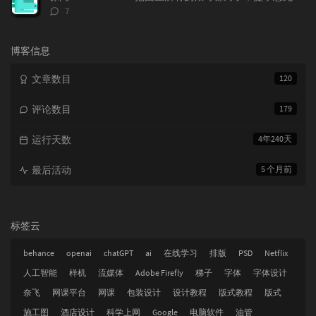
评
7
论
数：
博客信息
文章数目
120
评论数目
179
运行天数
4年240天
最后活动
5 个月前
标签云
behance
openai
chatGPT
ai
在线学习
排版
PSD
Netflix
人工智能
样机
流媒体
Adobe Firefly
梯子
字体
字体设计
奈飞
网课平台
网课
包装设计
设计教程
版式教程
版式
施工图
酒店设计
科学上网
Google
电脑软件
油管