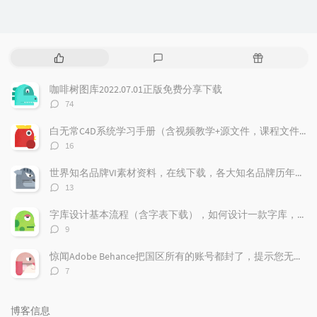
热
最
随
门
新
机
文
评
文
咖啡树图库2022.07.01正版免费分享下载
章
论
章
评
74
论
数：
白无常C4D系统学习手册（含视频教学+源文件，课程文件）免费下载学习
评
16
论
数：
世界知名品牌VI素材资料，在线下载，各大知名品牌历年的VI记录都存在这上面，
评
13
论
数：
字库设计基本流程（含字表下载），如何设计一款字库，字体标准流程，字表整理
评
9
论
数：
惊闻Adobe Behance把国区所有的账号都封了，提示您无权访问本产品，下面我来告诉大家如何做，找回你的作品！找回behance账号，恢复behance老账号数据。
评
7
论
数：
博客信息