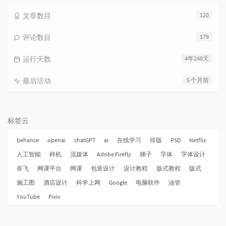
文章数目
120
评论数目
179
运行天数
4年240天
最后活动
5 个月前
标签云
behance
openai
chatGPT
ai
在线学习
排版
PSD
Netflix
人工智能
样机
流媒体
Adobe Firefly
梯子
字体
字体设计
奈飞
网课平台
网课
包装设计
设计教程
版式教程
版式
施工图
酒店设计
科学上网
Google
电脑软件
油管
YouTube
Pixiv