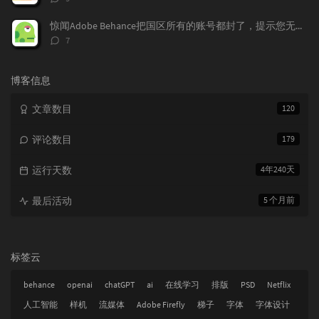
论
数：
惊闻Adobe Behance把国区所有的账号都封了，提示您无权访问本产品，下面我来告诉大家如何做，找回你的作品！找回behance账号，恢复behance老账号数据。
评
7
论
数：
博客信息
文章数目
120
评论数目
179
运行天数
4年240天
最后活动
5 个月前
标签云
behance
openai
chatGPT
ai
在线学习
排版
PSD
Netflix
人工智能
样机
流媒体
Adobe Firefly
梯子
字体
字体设计