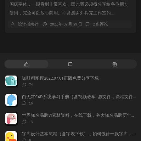
国庆字体，一眼看到非常喜欢，因此我必须得分享给各位朋友
使用，完全可以放心商用。非常感谢刘兵克工作室的...
设计指南针
2022 年 09 月 29 日
2 条评论
热
最
随
门
新
机
文
评
文
咖啡树图库2022.07.01正版免费分享下载
章
论
章
评
74
论
数：
白无常C4D系统学习手册（含视频教学+源文件，课程文件）免费下载学习
评
16
论
数：
世界知名品牌VI素材资料，在线下载，各大知名品牌历年的VI记录都存在这上面，
评
13
论
数：
字库设计基本流程（含字表下载），如何设计一款字库，字体标准流程，字表整理
评
9